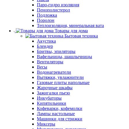
Паро-гидро изоляция
Пенополистерол
Подложка
Поролон
Теплоизоляция, минеральная вата
Товары для дома
Бытовая техника
Акустика
Блендер
Бритвы, эпиляторы
Вафельницы, шашлычницы
Вентиляторы
Весы
Водонагреватели
Вытяжки, увлажнители
Газовые плиты напольные
Жарочные шкафы
Зажигалки пьезо
Инкубаторы
Кипятильники
Кофеварки, кофемолки
Лампы настольные
Машинки для стрижки
Миксеры