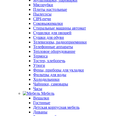
Мультиварки, пароварки
Мясорубки
Плиты настольные
Пылесосы
СВЧ-печи
Соковыжималки
Стиральные машины автомат
Сушилки для овощей
Сушки для обуви
Телевизоры, радиоприемники
Телефонные аппараты
Тепловое оборудование
Термоса
Тостер, хлебопечь
Утюги
Фены, приборы для укладки
Фильтры для воды
Холодильники
Чайники, самовары
Часы
Мебель
Вешалки
Гостиные
Детская корпусная мебель
Диваны