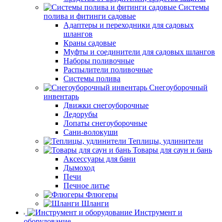
Системы
полива и фитинги садовые
Адаптеры и переходники для садовых
шлангов
Краны садовые
Муфты и соединители для садовых шлангов
Наборы поливочные
Распылители поливочные
Системы полива
Снегоуборочный
инвентарь
Движки снегоуборочные
Ледорубы
Лопаты снегоуборочные
Сани-волокуши
Теплицы, удлинители
Товары для саун и бань
Аксессуары для бани
Дымоход
Печи
Печное литье
Флюгеры
Шланги
Инструмент и
оборудование