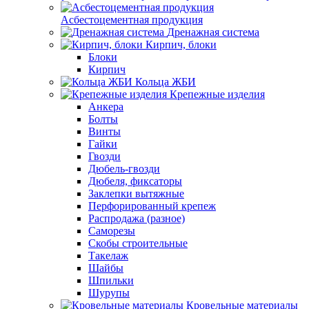
Асбестоцементная продукция
Дренажная система
Кирпич, блоки
Блоки
Кирпич
Кольца ЖБИ
Крепежные изделия
Анкера
Болты
Винты
Гайки
Гвозди
Дюбель-гвозди
Дюбеля, фиксаторы
Заклепки вытяжные
Перфорированный крепеж
Распродажа (разное)
Саморезы
Скобы строительные
Такелаж
Шайбы
Шпильки
Шурупы
Кровельные материалы