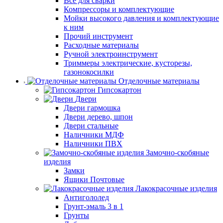
Все для сварки
Компрессоры и комплектующие
Мойки высокого давления и комплектующие
к ним
Прочий инструмент
Расходные материалы
Ручной электроинструмент
Триммеры электрические, кусторезы,
газонокосилки
Отделочные материалы
Гипсокартон
Двери
Двери гармошка
Двери дерево, шпон
Двери стальные
Наличники МДФ
Наличники ПВХ
Замочно-скобяные
изделия
Замки
Ящики Почтовые
Лакокрасочные изделия
Антигололед
Грунт-эмаль 3 в 1
Грунты