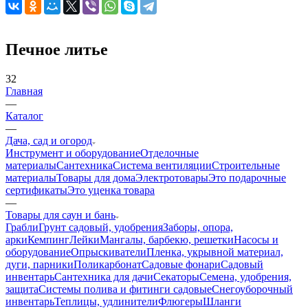
Печное литье
32
Главная
—
Каталог
—
Дача, сад и огород
Инструмент и оборудование
Отделочные
материалы
Сантехника
Система вентиляции
Строительные
материалы
Товары для дома
Электротовары
Это подарочные
сертификаты
Это уценка товара
—
Товары для саун и бань
Грабли
Грунт садовый, удобрения
Заборы, опора,
арки
Кемпинг
Лейки
Мангалы, барбекю, решетки
Насосы и
оборудование
Опрыскиватели
Пленка, укрывной материал,
дуги, парники
Поликарбонат
Садовые фонари
Садовый
инвентарь
Сантехника для дачи
Секаторы
Семена, удобрения,
защита
Системы полива и фитинги садовые
Снегоуборочный
инвентарь
Теплицы, удлинители
Флюгеры
Шланги