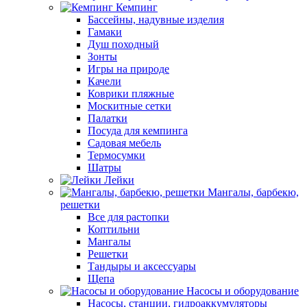
Кемпинг
Бассейны, надувные изделия
Гамаки
Душ походный
Зонты
Игры на природе
Качели
Коврики пляжные
Москитные сетки
Палатки
Посуда для кемпинга
Садовая мебель
Термосумки
Шатры
Лейки
Мангалы, барбекю,
решетки
Все для растопки
Коптильни
Мангалы
Решетки
Тандыры и аксессуары
Щепа
Насосы и оборудование
Насосы, станции, гидроаккумуляторы