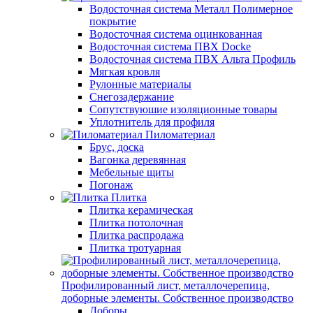
Водосточная система Металл Полимерное
покрытие
Водосточная система оцинкованная
Водосточная система ПВХ Docke
Водосточная система ПВХ Альта Профиль
Мягкая кровля
Рулонные материалы
Снегозадержание
Сопутствуюшие изоляционные товары
Уплотнитель для профиля
Пиломатериал
Брус, доска
Вагонка деревянная
Мебельные щиты
Погонаж
Плитка
Плитка керамическая
Плитка потолочная
Плитка распродажа
Плитка тротуарная
Профилированный лист, металлочерепица,
доборные элементы. Собственное производство
Доборы