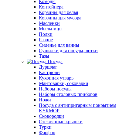
Комоды
Контейнера
Корзины для белья
Корзины для мусора
Масленки
Мыльницы
Полки
Разное
Сиденье для ванны
Сушилки для посуды, лотки
Тазы
Посуда
Дуршлаг
Кастрюли
Кухонная утварь
Мантоварки, соковарки
Наборы посуды
Наборы столовых приборов
Ножи
Посуда с антипригарным покрытием
КУКМОР
Сковородки
Стеклянные крышки
Турки
Фарфор