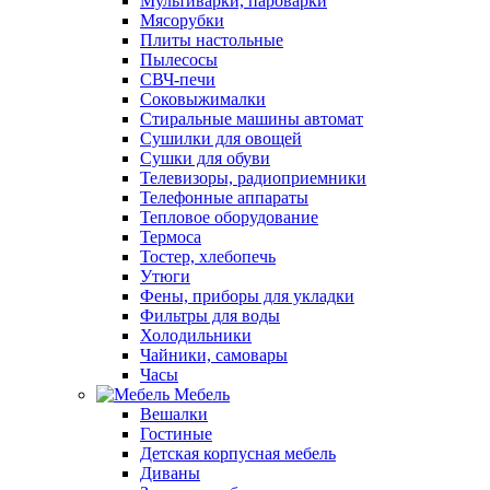
Мультиварки, пароварки
Мясорубки
Плиты настольные
Пылесосы
СВЧ-печи
Соковыжималки
Стиральные машины автомат
Сушилки для овощей
Сушки для обуви
Телевизоры, радиоприемники
Телефонные аппараты
Тепловое оборудование
Термоса
Тостер, хлебопечь
Утюги
Фены, приборы для укладки
Фильтры для воды
Холодильники
Чайники, самовары
Часы
Мебель
Вешалки
Гостиные
Детская корпусная мебель
Диваны