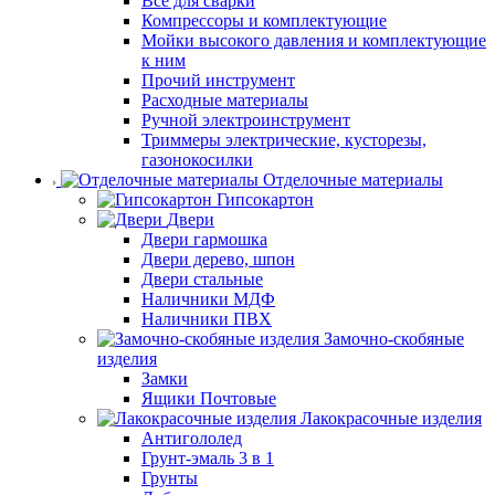
Все для сварки
Компрессоры и комплектующие
Мойки высокого давления и комплектующие
к ним
Прочий инструмент
Расходные материалы
Ручной электроинструмент
Триммеры электрические, кусторезы,
газонокосилки
Отделочные материалы
Гипсокартон
Двери
Двери гармошка
Двери дерево, шпон
Двери стальные
Наличники МДФ
Наличники ПВХ
Замочно-скобяные
изделия
Замки
Ящики Почтовые
Лакокрасочные изделия
Антигололед
Грунт-эмаль 3 в 1
Грунты