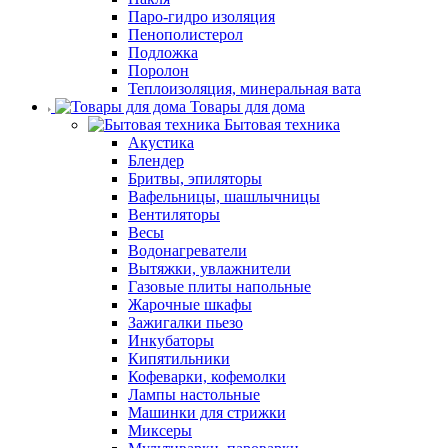
Паро-гидро изоляция
Пенополистерол
Подложка
Поролон
Теплоизоляция, минеральная вата
Товары для дома
Бытовая техника
Акустика
Блендер
Бритвы, эпиляторы
Вафельницы, шашлычницы
Вентиляторы
Весы
Водонагреватели
Вытяжки, увлажнители
Газовые плиты напольные
Жарочные шкафы
Зажигалки пьезо
Инкубаторы
Кипятильники
Кофеварки, кофемолки
Лампы настольные
Машинки для стрижки
Миксеры