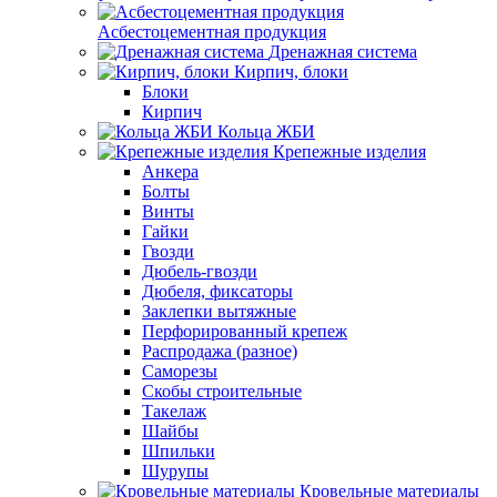
Асбестоцементная продукция
Дренажная система
Кирпич, блоки
Блоки
Кирпич
Кольца ЖБИ
Крепежные изделия
Анкера
Болты
Винты
Гайки
Гвозди
Дюбель-гвозди
Дюбеля, фиксаторы
Заклепки вытяжные
Перфорированный крепеж
Распродажа (разное)
Саморезы
Скобы строительные
Такелаж
Шайбы
Шпильки
Шурупы
Кровельные материалы