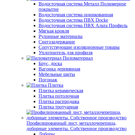
Водосточная система Металл Полимерное
покрытие
Водосточная система оцинкованная
Водосточная система ПВХ Docke
Водосточная система ПВХ Альта Профиль
Мягкая кровля
Рулонные материалы
Снегозадержание
Сопутствуюшие изоляционные товары
Уплотнитель для профиля
Пиломатериал
Брус, доска
Вагонка деревянная
Мебельные щиты
Погонаж
Плитка
Плитка керамическая
Плитка потолочная
Плитка распродажа
Плитка тротуарная
Профилированный лист, металлочерепица,
доборные элементы. Собственное производство
Доборы