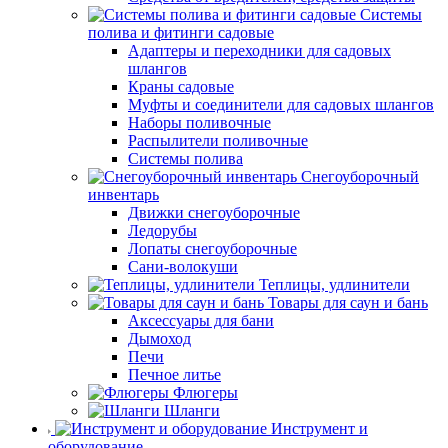
Системы
полива и фитинги садовые
Адаптеры и переходники для садовых
шлангов
Краны садовые
Муфты и соединители для садовых шлангов
Наборы поливочные
Распылители поливочные
Системы полива
Снегоуборочный
инвентарь
Движки снегоуборочные
Ледорубы
Лопаты снегоуборочные
Сани-волокуши
Теплицы, удлинители
Товары для саун и бань
Аксессуары для бани
Дымоход
Печи
Печное литье
Флюгеры
Шланги
Инструмент и
оборудование