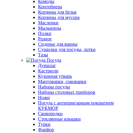
Комоды
Контейнера
Корзины для белья
Корзины для мусора
Масленки
Мыльницы
Полки
Разное
Сиденье для ванны
Сушилки для посуды, лотки
Тазы
Посуда
Дуршлаг
Кастрюли
Кухонная утварь
Мантоварки, соковарки
Наборы посуды
Наборы столовых приборов
Ножи
Посуда с антипригарным покрытием
КУКМОР
Сковородки
Стеклянные крышки
Турки
Фарфор