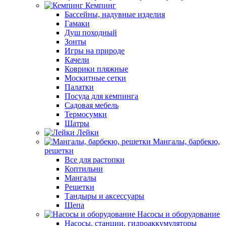
Кемпинг
Бассейны, надувные изделия
Гамаки
Душ походный
Зонты
Игры на природе
Качели
Коврики пляжные
Москитные сетки
Палатки
Посуда для кемпинга
Садовая мебель
Термосумки
Шатры
Лейки
Мангалы, барбекю,
решетки
Все для растопки
Коптильни
Мангалы
Решетки
Тандыры и аксессуары
Щепа
Насосы и оборудование
Насосы, станции, гидроаккумуляторы