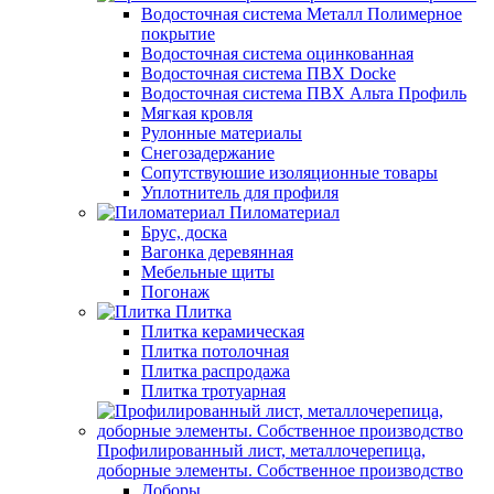
Водосточная система Металл Полимерное
покрытие
Водосточная система оцинкованная
Водосточная система ПВХ Docke
Водосточная система ПВХ Альта Профиль
Мягкая кровля
Рулонные материалы
Снегозадержание
Сопутствуюшие изоляционные товары
Уплотнитель для профиля
Пиломатериал
Брус, доска
Вагонка деревянная
Мебельные щиты
Погонаж
Плитка
Плитка керамическая
Плитка потолочная
Плитка распродажа
Плитка тротуарная
Профилированный лист, металлочерепица,
доборные элементы. Собственное производство
Доборы