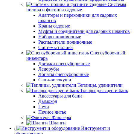
Системы
полива и фитинги садовые
Адаптеры и переходники для садовых
шлангов
Краны садовые
Муфты и соединители для садовых шлангов
Наборы поливочные
Распылители поливочные
Системы полива
Снегоуборочный
инвентарь
Движки снегоуборочные
Ледорубы
Лопаты снегоуборочные
Сани-волокуши
Теплицы, удлинители
Товары для саун и бань
Аксессуары для бани
Дымоход
Печи
Печное литье
Флюгеры
Шланги
Инструмент и
оборудование