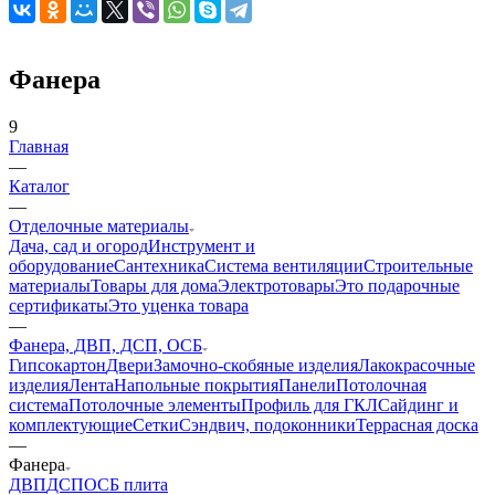
Фанера
9
Главная
—
Каталог
—
Отделочные материалы
Дача, сад и огород
Инструмент и
оборудование
Сантехника
Система вентиляции
Строительные
материалы
Товары для дома
Электротовары
Это подарочные
сертификаты
Это уценка товара
—
Фанера, ДВП, ДСП, ОСБ
Гипсокартон
Двери
Замочно-скобяные изделия
Лакокрасочные
изделия
Лента
Напольные покрытия
Панели
Потолочная
система
Потолочные элементы
Профиль для ГКЛ
Сайдинг и
комплектующие
Сетки
Сэндвич, подоконники
Террасная доска
—
Фанера
ДВП
ДСП
ОСБ плита