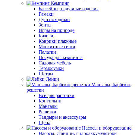
Кемпинг
Бассейны, надувные изделия
Гамаки
Душ походный
Зонты
Игры на природе
Качели
Коврики пляжные
Москитные сетки
Палатки
Посуда для кемпинга
Садовая мебель
Термосумки
Шатры
Лейки
Мангалы, барбекю,
решетки
Все для растопки
Коптильни
Мангалы
Решетки
Тандыры и аксессуары
Щепа
Насосы и оборудование
Насосы, станции, гидроаккумуляторы