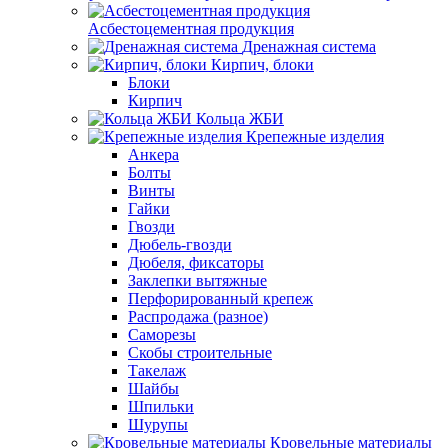
Асбестоцементная продукция
Дренажная система
Кирпич, блоки
Блоки
Кирпич
Кольца ЖБИ
Крепежные изделия
Анкера
Болты
Винты
Гайки
Гвозди
Дюбель-гвозди
Дюбеля, фиксаторы
Заклепки вытяжные
Перфорированный крепеж
Распродажа (разное)
Саморезы
Скобы строительные
Такелаж
Шайбы
Шпильки
Шурупы
Кровельные материалы