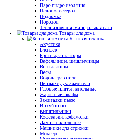
Паро-гидро изоляция
Пенополистерол
Подложка
Поролон
Теплоизоляция, минеральная вата
Товары для дома
Бытовая техника
Акустика
Блендер
Бритвы, эпиляторы
Вафельницы, шашлычницы
Вентиляторы
Весы
Водонагреватели
Вытяжки, увлажнители
Газовые плиты напольные
Жарочные шкафы
Зажигалки пьезо
Инкубаторы
Кипятильники
Кофеварки, кофемолки
Лампы настольные
Машинки для стрижки
Миксеры