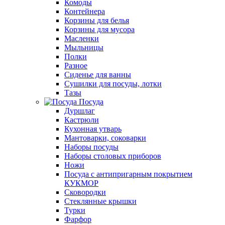
Комоды
Контейнера
Корзины для белья
Корзины для мусора
Масленки
Мыльницы
Полки
Разное
Сиденье для ванны
Сушилки для посуды, лотки
Тазы
Посуда
Дуршлаг
Кастрюли
Кухонная утварь
Мантоварки, соковарки
Наборы посуды
Наборы столовых приборов
Ножи
Посуда с антипригарным покрытием
КУКМОР
Сковородки
Стеклянные крышки
Турки
Фарфор