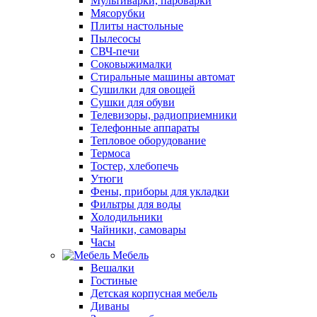
Мультиварки, пароварки
Мясорубки
Плиты настольные
Пылесосы
СВЧ-печи
Соковыжималки
Стиральные машины автомат
Сушилки для овощей
Сушки для обуви
Телевизоры, радиоприемники
Телефонные аппараты
Тепловое оборудование
Термоса
Тостер, хлебопечь
Утюги
Фены, приборы для укладки
Фильтры для воды
Холодильники
Чайники, самовары
Часы
Мебель
Вешалки
Гостиные
Детская корпусная мебель
Диваны