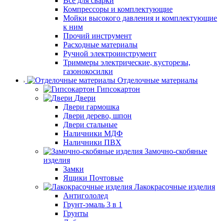
Все для сварки
Компрессоры и комплектующие
Мойки высокого давления и комплектующие
к ним
Прочий инструмент
Расходные материалы
Ручной электроинструмент
Триммеры электрические, кусторезы,
газонокосилки
Отделочные материалы
Гипсокартон
Двери
Двери гармошка
Двери дерево, шпон
Двери стальные
Наличники МДФ
Наличники ПВХ
Замочно-скобяные
изделия
Замки
Ящики Почтовые
Лакокрасочные изделия
Антигололед
Грунт-эмаль 3 в 1
Грунты