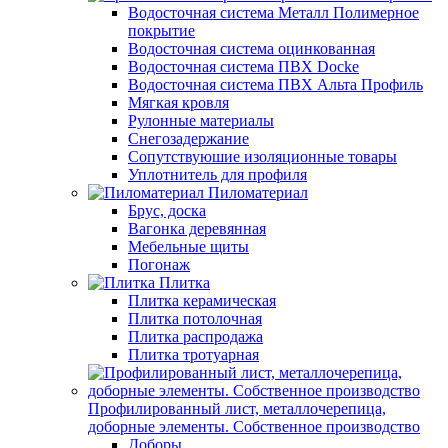
Водосточная система Металл Полимерное
покрытие
Водосточная система оцинкованная
Водосточная система ПВХ Docke
Водосточная система ПВХ Альта Профиль
Мягкая кровля
Рулонные материалы
Снегозадержание
Сопутствуюшие изоляционные товары
Уплотнитель для профиля
Пиломатериал
Брус, доска
Вагонка деревянная
Мебельные щиты
Погонаж
Плитка
Плитка керамическая
Плитка потолочная
Плитка распродажа
Плитка тротуарная
Профилированный лист, металлочерепица,
доборные элементы. Собственное производство
Доборы