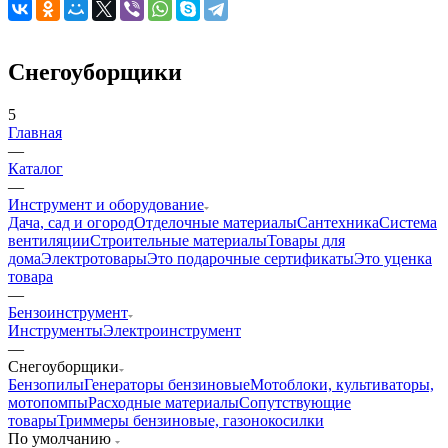
Снегоуборщики
5
Главная
—
Каталог
—
Инструмент и оборудование
Дача, сад и огород
Отделочные материалы
Сантехника
Система
вентиляции
Строительные материалы
Товары для
дома
Электротовары
Это подарочные сертификаты
Это уценка
товара
—
Бензоинструмент
Инструменты
Электроинструмент
—
Снегоуборщики
Бензопилы
Генераторы бензиновые
Мотоблоки, культиваторы,
мотопомпы
Расходные материалы
Сопутствующие
товары
Триммеры бензиновые, газонокосилки
По умолчанию