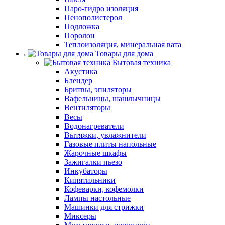
Паро-гидро изоляция
Пенополистерол
Подложка
Поролон
Теплоизоляция, минеральная вата
Товары для дома
Бытовая техника
Акустика
Блендер
Бритвы, эпиляторы
Вафельницы, шашлычницы
Вентиляторы
Весы
Водонагреватели
Вытяжки, увлажнители
Газовые плиты напольные
Жарочные шкафы
Зажигалки пьезо
Инкубаторы
Кипятильники
Кофеварки, кофемолки
Лампы настольные
Машинки для стрижки
Миксеры