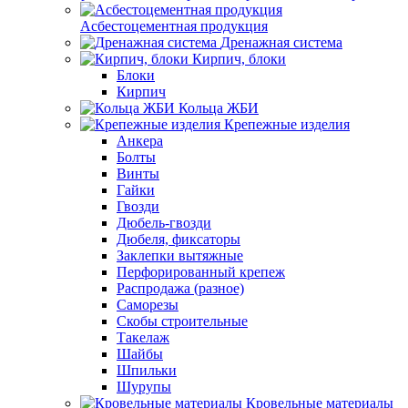
Асбестоцементная продукция
Дренажная система
Кирпич, блоки
Блоки
Кирпич
Кольца ЖБИ
Крепежные изделия
Анкера
Болты
Винты
Гайки
Гвозди
Дюбель-гвозди
Дюбеля, фиксаторы
Заклепки вытяжные
Перфорированный крепеж
Распродажа (разное)
Саморезы
Скобы строительные
Такелаж
Шайбы
Шпильки
Шурупы
Кровельные материалы