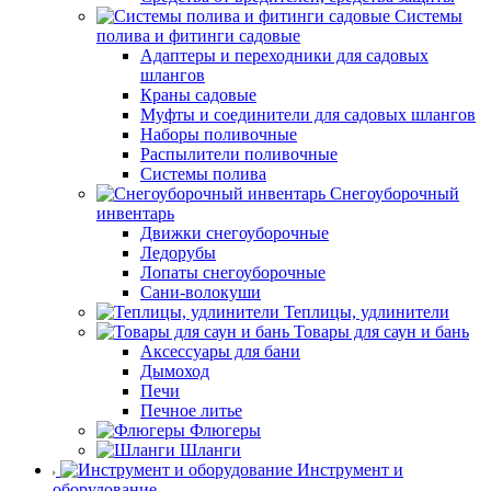
Системы
полива и фитинги садовые
Адаптеры и переходники для садовых
шлангов
Краны садовые
Муфты и соединители для садовых шлангов
Наборы поливочные
Распылители поливочные
Системы полива
Снегоуборочный
инвентарь
Движки снегоуборочные
Ледорубы
Лопаты снегоуборочные
Сани-волокуши
Теплицы, удлинители
Товары для саун и бань
Аксессуары для бани
Дымоход
Печи
Печное литье
Флюгеры
Шланги
Инструмент и
оборудование