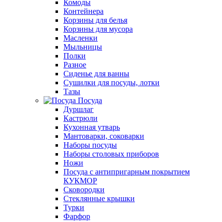
Комоды
Контейнера
Корзины для белья
Корзины для мусора
Масленки
Мыльницы
Полки
Разное
Сиденье для ванны
Сушилки для посуды, лотки
Тазы
Посуда
Дуршлаг
Кастрюли
Кухонная утварь
Мантоварки, соковарки
Наборы посуды
Наборы столовых приборов
Ножи
Посуда с антипригарным покрытием
КУКМОР
Сковородки
Стеклянные крышки
Турки
Фарфор