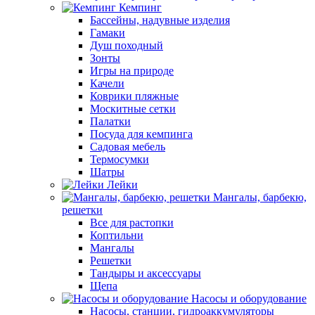
Кемпинг
Бассейны, надувные изделия
Гамаки
Душ походный
Зонты
Игры на природе
Качели
Коврики пляжные
Москитные сетки
Палатки
Посуда для кемпинга
Садовая мебель
Термосумки
Шатры
Лейки
Мангалы, барбекю,
решетки
Все для растопки
Коптильни
Мангалы
Решетки
Тандыры и аксессуары
Щепа
Насосы и оборудование
Насосы, станции, гидроаккумуляторы