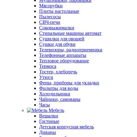
Мультиварки, пароварки
Мясорубки
Плиты настольные
Пылесосы
СВЧ-печи
Соковыжималки
Стиральные машины автомат
Сушилки для овощей
Сушки для обуви
Телевизоры, радиоприемники
Телефонные аппараты
Тепловое оборудование
Термоса
Тостер, хлебопечь
Утюги
Фены, приборы для укладки
Фильтры для воды
Холодильники
Чайники, самовары
Часы
Мебель
Вешалки
Гостиные
Детская корпусная мебель
Диваны