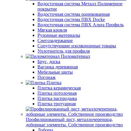
Водосточная система Металл Полимерное
покрытие
Водосточная система оцинкованная
Водосточная система ПВХ Docke
Водосточная система ПВХ Альта Профиль
Мягкая кровля
Рулонные материалы
Снегозадержание
Сопутствуюшие изоляционные товары
Уплотнитель для профиля
Пиломатериал
Брус, доска
Вагонка деревянная
Мебельные щиты
Погонаж
Плитка
Плитка керамическая
Плитка потолочная
Плитка распродажа
Плитка тротуарная
Профилированный лист, металлочерепица,
доборные элементы. Собственное производство
Доборы