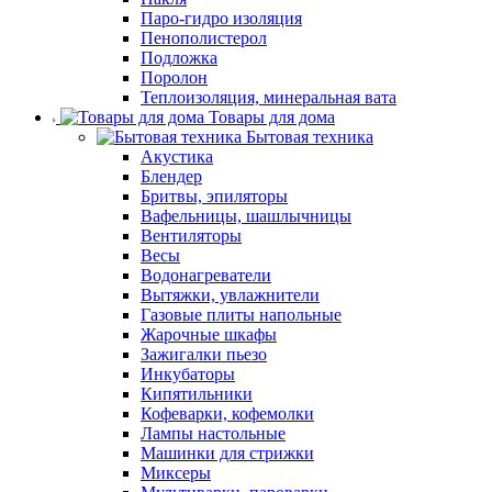
Паро-гидро изоляция
Пенополистерол
Подложка
Поролон
Теплоизоляция, минеральная вата
Товары для дома
Бытовая техника
Акустика
Блендер
Бритвы, эпиляторы
Вафельницы, шашлычницы
Вентиляторы
Весы
Водонагреватели
Вытяжки, увлажнители
Газовые плиты напольные
Жарочные шкафы
Зажигалки пьезо
Инкубаторы
Кипятильники
Кофеварки, кофемолки
Лампы настольные
Машинки для стрижки
Миксеры