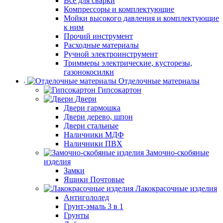
Все для сварки
Компрессоры и комплектующие
Мойки высокого давления и комплектующие
к ним
Прочий инструмент
Расходные материалы
Ручной электроинструмент
Триммеры электрические, кусторезы,
газонокосилки
Отделочные материалы
Гипсокартон
Двери
Двери гармошка
Двери дерево, шпон
Двери стальные
Наличники МДФ
Наличники ПВХ
Замочно-скобяные
изделия
Замки
Ящики Почтовые
Лакокрасочные изделия
Антигололед
Грунт-эмаль 3 в 1
Грунты