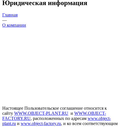
Юридическая информация
Главная
—
О компании
Настоящее Пользовательское соглашение относится к
сайту
WWW.OBJECT-PLANT.RU
и
WWW.OBJECT-
FACTORY.RU
, расположенных по адресам
www.object-
plant.ru
и
www.object-factory.ru
, и ко всем соответствующим