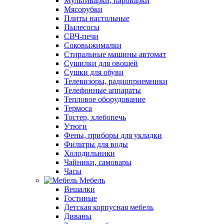
Мультиварки, пароварки
Мясорубки
Плиты настольные
Пылесосы
СВЧ-печи
Соковыжималки
Стиральные машины автомат
Сушилки для овощей
Сушки для обуви
Телевизоры, радиоприемники
Телефонные аппараты
Тепловое оборудование
Термоса
Тостер, хлебопечь
Утюги
Фены, приборы для укладки
Фильтры для воды
Холодильники
Чайники, самовары
Часы
Мебель
Вешалки
Гостиные
Детская корпусная мебель
Диваны