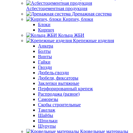
Асбестоцементная продукция
Дренажная система
Кирпич, блоки
Блоки
Кирпич
Кольца ЖБИ
Крепежные изделия
Анкера
Болты
Винты
Гайки
Гвозди
Дюбель-гвозди
Дюбеля, фиксаторы
Заклепки вытяжные
Перфорированный крепеж
Распродажа (разное)
Саморезы
Скобы строительные
Такелаж
Шайбы
Шпильки
Шурупы
Кровельные материалы