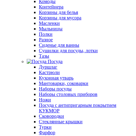
Комоды
Контейнера
Корзины для белья
Корзины для мусора
Масленки
Мыльницы
Полки
Разное
Сиденье для ванны
Сушилки для посуды, лотки
Тазы
Посуда
Дуршлаг
Кастрюли
Кухонная утварь
Мантоварки, соковарки
Наборы посуды
Наборы столовых приборов
Ножи
Посуда с антипригарным покрытием
КУКМОР
Сковородки
Стеклянные крышки
Турки
Фарфор