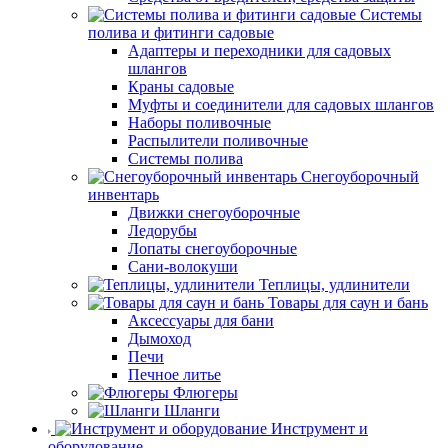
Системы
полива и фитинги садовые
Адаптеры и переходники для садовых
шлангов
Краны садовые
Муфты и соединители для садовых шлангов
Наборы поливочные
Распылители поливочные
Системы полива
Снегоуборочный
инвентарь
Движки снегоуборочные
Ледорубы
Лопаты снегоуборочные
Сани-волокуши
Теплицы, удлинители
Товары для саун и бань
Аксессуары для бани
Дымоход
Печи
Печное литье
Флюгеры
Шланги
Инструмент и
оборудование