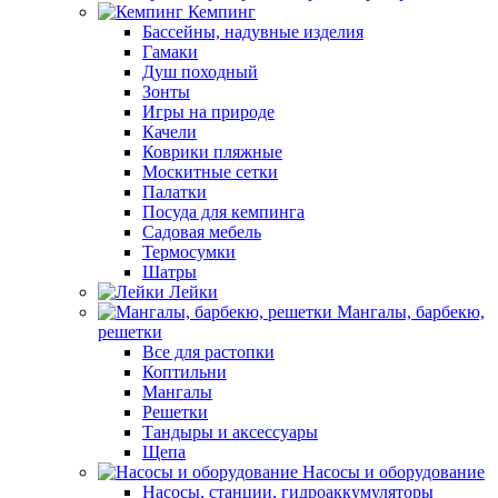
Кемпинг
Бассейны, надувные изделия
Гамаки
Душ походный
Зонты
Игры на природе
Качели
Коврики пляжные
Москитные сетки
Палатки
Посуда для кемпинга
Садовая мебель
Термосумки
Шатры
Лейки
Мангалы, барбекю,
решетки
Все для растопки
Коптильни
Мангалы
Решетки
Тандыры и аксессуары
Щепа
Насосы и оборудование
Насосы, станции, гидроаккумуляторы