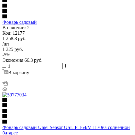
Фонарь садовый
В наличии: 2
Код: 12177
1 258.8
руб.
/шт
1 325
руб.
-
5
%
Экономия
66.3
руб.
В корзину
Фонарь садовый Uniel Sеnsor USL-F-164/MТ170на солнечной
батарее