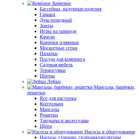
Кемпинг
Бассейны, надувные изделия
Гамаки
Душ походный
Зонты
Игры на природе
Качели
Коврики пляжные
Москитные сетки
Палатки
Посуда для кемпинга
Садовая мебель
Термосумки
Шатры
Лейки
Мангалы, барбекю,
решетки
Все для растопки
Коптильни
Мангалы
Решетки
Тандыры и аксессуары
Щепа
Насосы и оборудование
Насосы, станции, гидроаккумуляторы