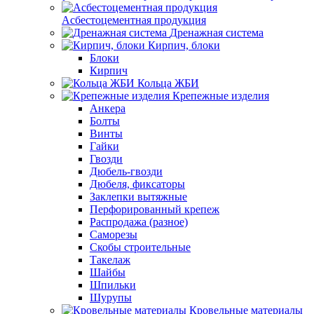
Асбестоцементная продукция
Дренажная система
Кирпич, блоки
Блоки
Кирпич
Кольца ЖБИ
Крепежные изделия
Анкера
Болты
Винты
Гайки
Гвозди
Дюбель-гвозди
Дюбеля, фиксаторы
Заклепки вытяжные
Перфорированный крепеж
Распродажа (разное)
Саморезы
Скобы строительные
Такелаж
Шайбы
Шпильки
Шурупы
Кровельные материалы