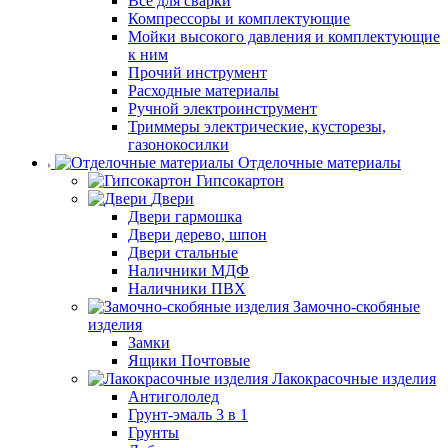
Все для сварки
Компрессоры и комплектующие
Мойки высокого давления и комплектующие
к ним
Прочий инструмент
Расходные материалы
Ручной электроинструмент
Триммеры электрические, кусторезы,
газонокосилки
Отделочные материалы
Гипсокартон
Двери
Двери гармошка
Двери дерево, шпон
Двери стальные
Наличники МДФ
Наличники ПВХ
Замочно-скобяные
изделия
Замки
Ящики Почтовые
Лакокрасочные изделия
Антигололед
Грунт-эмаль 3 в 1
Грунты