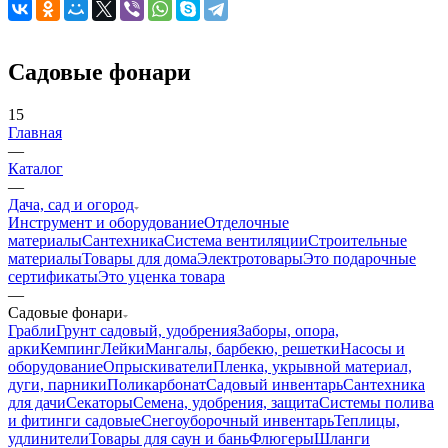
Садовые фонари
15
Главная
—
Каталог
—
Дача, сад и огород
Инструмент и оборудование
Отделочные
материалы
Сантехника
Система вентиляции
Строительные
материалы
Товары для дома
Электротовары
Это подарочные
сертификаты
Это уценка товара
—
Садовые фонари
Грабли
Грунт садовый, удобрения
Заборы, опора,
арки
Кемпинг
Лейки
Мангалы, барбекю, решетки
Насосы и
оборудование
Опрыскиватели
Пленка, укрывной материал,
дуги, парники
Поликарбонат
Садовый инвентарь
Сантехника
для дачи
Секаторы
Семена, удобрения, защита
Системы полива
и фитинги садовые
Снегоуборочный инвентарь
Теплицы,
удлинители
Товары для саун и бань
Флюгеры
Шланги