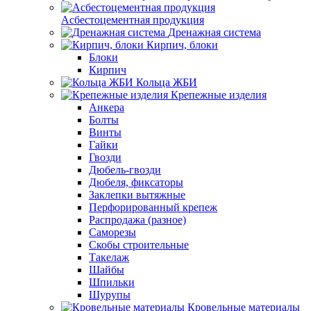
Асбестоцементная продукция
Дренажная система
Кирпич, блоки
Блоки
Кирпич
Кольца ЖБИ
Крепежные изделия
Анкера
Болты
Винты
Гайки
Гвозди
Дюбель-гвозди
Дюбеля, фиксаторы
Заклепки вытяжные
Перфорированный крепеж
Распродажа (разное)
Саморезы
Скобы строительные
Такелаж
Шайбы
Шпильки
Шурупы
Кровельные материалы