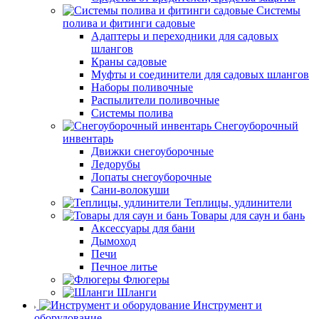
Системы
полива и фитинги садовые
Адаптеры и переходники для садовых
шлангов
Краны садовые
Муфты и соединители для садовых шлангов
Наборы поливочные
Распылители поливочные
Системы полива
Снегоуборочный
инвентарь
Движки снегоуборочные
Ледорубы
Лопаты снегоуборочные
Сани-волокуши
Теплицы, удлинители
Товары для саун и бань
Аксессуары для бани
Дымоход
Печи
Печное литье
Флюгеры
Шланги
Инструмент и
оборудование