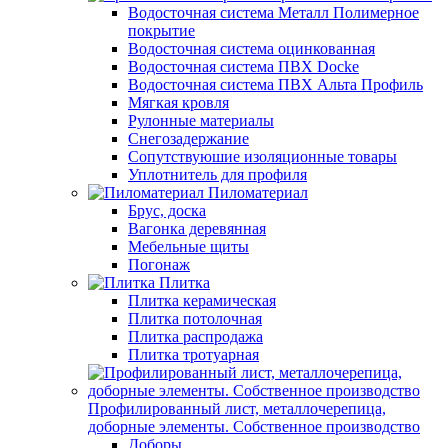
Водосточная система Металл Полимерное
покрытие
Водосточная система оцинкованная
Водосточная система ПВХ Docke
Водосточная система ПВХ Альта Профиль
Мягкая кровля
Рулонные материалы
Снегозадержание
Сопутствуюшие изоляционные товары
Уплотнитель для профиля
Пиломатериал
Брус, доска
Вагонка деревянная
Мебельные щиты
Погонаж
Плитка
Плитка керамическая
Плитка потолочная
Плитка распродажа
Плитка тротуарная
Профилированный лист, металлочерепица,
доборные элементы. Собственное производство
Доборы