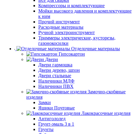
Все для сварки
Компрессоры и комплектующие
Мойки высокого давления и комплектующие
к ним
Прочий инструмент
Расходные материалы
Ручной электроинструмент
Триммеры электрические, кусторезы,
газонокосилки
Отделочные материалы
Гипсокартон
Двери
Двери гармошка
Двери дерево, шпон
Двери стальные
Наличники МДФ
Наличники ПВХ
Замочно-скобяные
изделия
Замки
Ящики Почтовые
Лакокрасочные изделия
Антигололед
Грунт-эмаль 3 в 1
Грунты