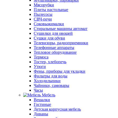
Мультиварки, пароварки
Мясорубки
Плиты настольные
Пылесосы
СВЧ-печи
Соковыжималки
Стиральные машины автомат
Сушилки для овощей
Сушки для обуви
Телевизоры, радиоприемники
Телефонные аппараты
Тепловое оборудование
Термоса
Тостер, хлебопечь
Утюги
Фены, приборы для укладки
Фильтры для воды
Холодильники
Чайники, самовары
Часы
Мебель
Вешалки
Гостиные
Детская корпусная мебель
Диваны