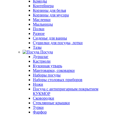
Комоды
Контейнера
Корзины для белья
Корзины для мусора
Масленки
Мыльницы
Полки
Разное
Сиденье для ванны
Сушилки для посуды, лотки
Тазы
Посуда
Дуршлаг
Кастрюли
Кухонная утварь
Мантоварки, соковарки
Наборы посуды
Наборы столовых приборов
Ножи
Посуда с антипригарным покрытием
КУКМОР
Сковородки
Стеклянные крышки
Турки
Фарфор