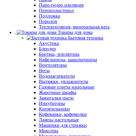
Паро-гидро изоляция
Пенополистерол
Подложка
Поролон
Теплоизоляция, минеральная вата
Товары для дома
Бытовая техника
Акустика
Блендер
Бритвы, эпиляторы
Вафельницы, шашлычницы
Вентиляторы
Весы
Водонагреватели
Вытяжки, увлажнители
Газовые плиты напольные
Жарочные шкафы
Зажигалки пьезо
Инкубаторы
Кипятильники
Кофеварки, кофемолки
Лампы настольные
Машинки для стрижки
Миксеры