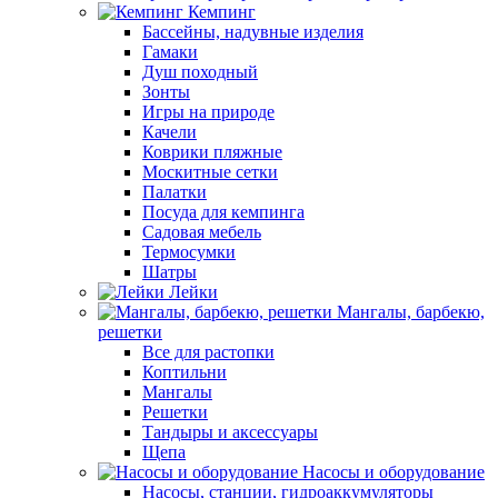
Кемпинг
Бассейны, надувные изделия
Гамаки
Душ походный
Зонты
Игры на природе
Качели
Коврики пляжные
Москитные сетки
Палатки
Посуда для кемпинга
Садовая мебель
Термосумки
Шатры
Лейки
Мангалы, барбекю,
решетки
Все для растопки
Коптильни
Мангалы
Решетки
Тандыры и аксессуары
Щепа
Насосы и оборудование
Насосы, станции, гидроаккумуляторы